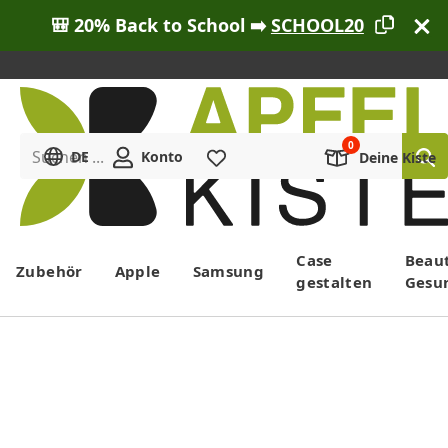
🎒 20% Back to School ➡️
SCHOOL20
Suchen ...
DE
Konto
Merkliste
Deine Kiste
Menü
Case
Beau
Zubehör
Apple
Samsung
gestalten
Gesu