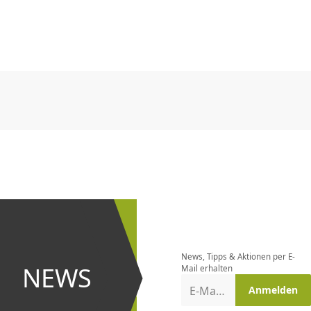
CHF
0.00
CHF
0.00
CHF
0.00
CHF
0.00
CHF
0.00
CH
CHF
0.00
CHF
0.00
CHF
0.00
CHF
0.00
CHF
0.00
CH
Newsletter
bestellen
News, Tipps & Aktionen per E-
und bei
NEWS
Mail erhalten
Aktionen
E-Mail-Adresse
Anmelden