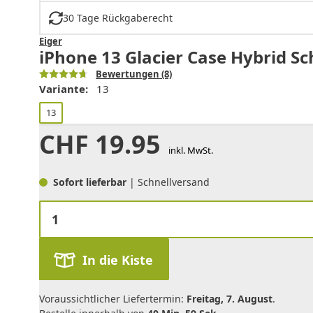
30 Tage Rückgaberecht
Eiger
iPhone 13 Glacier Case Hybrid S
Bewertungen
(8)
Variante:
13
13
CHF
19.95
inkl. MwSt.
Sofort lieferbar
| Schnellversand
In die Kiste
Voraussichtlicher Liefertermin:
Freitag, 7. August
.