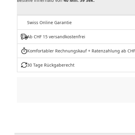
Bestelle innerhalb von
40 Min. 59 Sek.
Swiss Online Garantie
Ab CHF 15 versandkostenfrei
Komfortabler Rechnungskauf + Ratenzahlung ab CHF
30 Tage Rückgaberecht
CHF
0.00
CHF
0.00
CHF
0.00
CHF
0.00
CHF
0.