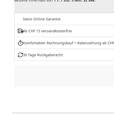
Bestelle innerhalb von
1 T. 7 Std. 5 Min. 32 Sek.
Swiss Online Garantie
Ab CHF 15 versandkostenfrei
Komfortabler Rechnungskauf + Ratenzahlung ab CHF
30 Tage Rückgaberecht
CHF
0.00
CHF
0.00
CHF
0.00
CHF
0.00
CHF
0.