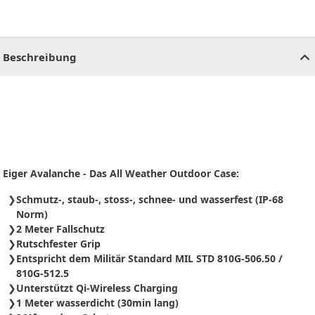
CHF
0.00
CHF
0.00
CHF
0.00
CHF
0.00
CHF
0.00
CH
Beschreibung
Eiger Avalanche - Das All Weather Outdoor Case:
Schmutz-, staub-, stoss-, schnee- und wasserfest (IP-68
Norm)
2 Meter Fallschutz
Rutschfester Grip
Entspricht dem Militär Standard MIL STD 810G-506.50 /
810G-512.5
Unterstützt Qi-Wireless Charging
1 Meter wasserdicht (30min lang)