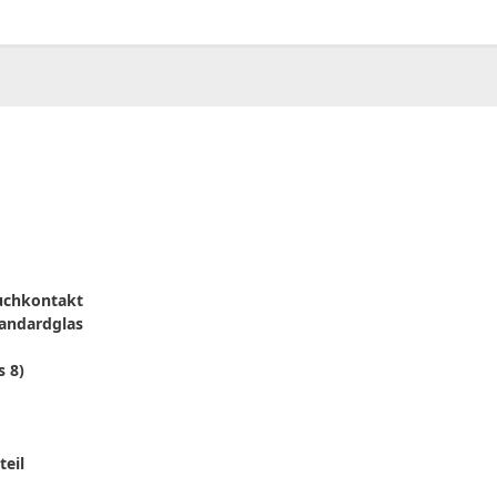
00
CHF
0.00
ouchkontakt
tandardglas
s 8)
eil