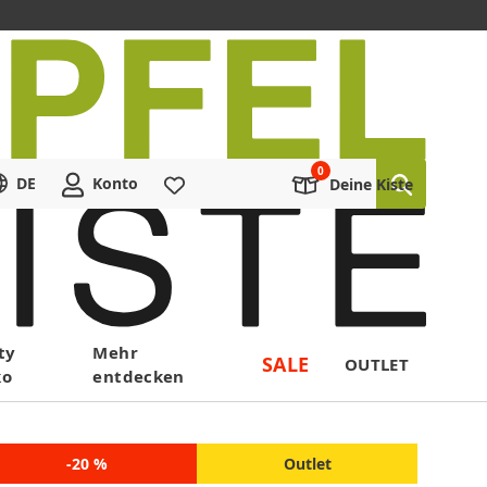
DE
Konto
Merkliste
Deine Kiste
ty
Mehr
SALE
OUTLET
ko
entdecken
-20 %
Outlet