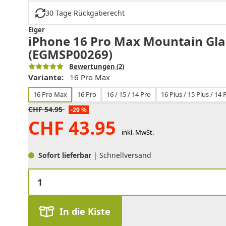
30 Tage Rückgaberecht
Eiger
iPhone 16 Pro Max Mountain Glas
(EGMSP00269)
Bewertungen
(2)
Variante:
16 Pro Max
16 Pro Max
16 Pro
16 / 15 / 14 Pro
16 Plus / 15 Plus / 14
CHF
54.95
-20 %
CHF
43.95
inkl. MwSt.
Sofort lieferbar
| Schnellversand
In die Kiste