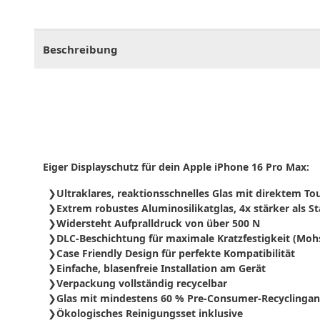
CHF
0.00
CHF
0.00
CHF
0.00
CHF
0.00
CHF
0.
Beschreibung
Eiger Displayschutz für dein Apple iPhone 16 Pro Max:
Ultraklares, reaktionsschnelles Glas mit direktem T
Extrem robustes Aluminosilikatglas, 4x stärker als S
Widersteht Aufpralldruck von über 500 N
DLC-Beschichtung für maximale Kratzfestigkeit (Moh
Case Friendly Design für perfekte Kompatibilität
Einfache, blasenfreie Installation am Gerät
Verpackung vollständig recycelbar
Glas mit mindestens 60 % Pre-Consumer-Recyclingant
Ökologisches Reinigungsset inklusive