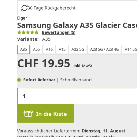
30 Tage Rückgaberecht
Eiger
Samsung Galaxy A35 Glacier Case
Bewertungen
(5)
Variante:
A35
A35
A55
A16
A15
A32 5G
A23 5G / A23 4G
A14 5G
CHF
19.95
inkl. MwSt.
Sofort lieferbar
| Schnellversand
In die Kiste
Voraussichtlicher Liefertermin:
Dienstag, 11. August
.