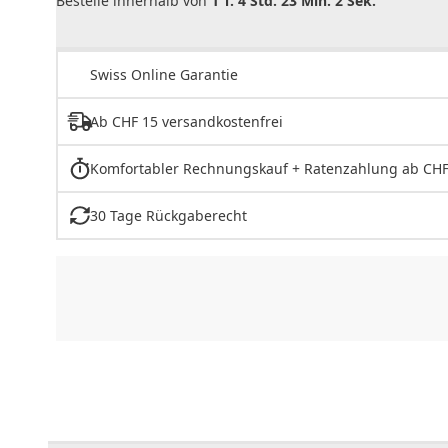
Bestelle innerhalb von
1 T. 4 Std. 23 Min. 2 Sek.
Swiss Online Garantie
Ab CHF 15 versandkostenfrei
Komfortabler Rechnungskauf + Ratenzahlung ab CHF
30 Tage Rückgaberecht
CHF
0.00
CHF
0.00
CHF
0.00
CHF
0.00
CHF
0.