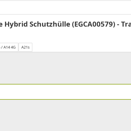
 Hybrid Schutzhülle (EGCA00579) - T
 / A14 4G
A21s