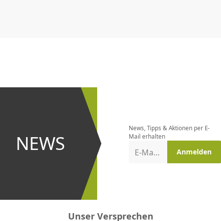
CHF
0.00
CHF
0.00
CHF
0.00
CHF
0.00
CHF
0.00
CH
Newsletter
bestellen
News, Tipps & Aktionen per E-
und bei
NEWS
Mail erhalten
Aktionen
E-Mail-Adresse
Anmelden
erster
sein!
Unser Versprechen