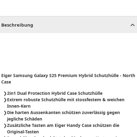
CHF
0.00
CHF
0.00
CHF
0.00
CHF
0.00
CHF
0.00
CH
Beschreibung
Eiger Samsung Galaxy S25
Premium Hybrid Schutzhülle -
North
Case
2in1 Dual Protection Hybrid Case Schutzhülle
Extrem robuste Schutzhülle mit stossfestem & weichen
Innen-Kern
Die harten Aussenkanten schützen zuverlässig gegen
jegliche Schäden
Zusätzliche Tasten am Eiger Handy Case schützen die
Original-Tasten