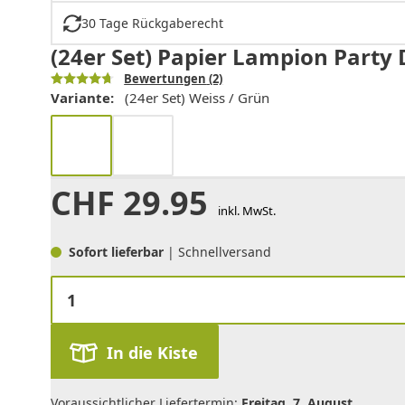
30 Tage Rückgaberecht
(24er Set) Papier Lampion Party 
Bewertungen
(2)
Variante:
(24er Set) Weiss / Grün
CHF
29.95
inkl. MwSt.
Sofort lieferbar
| Schnellversand
In die Kiste
Voraussichtlicher Liefertermin:
Freitag, 7. August
.