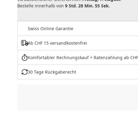
Bestelle innerhalb von
9 Std. 28 Min. 55 Sek.
Swiss Online Garantie
Ab CHF 15 versandkostenfrei
Komfortabler Rechnungskauf + Ratenzahlung ab CHF
30 Tage Rückgaberecht
CHF
0.00
CHF
0.00
CHF
0.00
CHF
0.00
CHF
0.