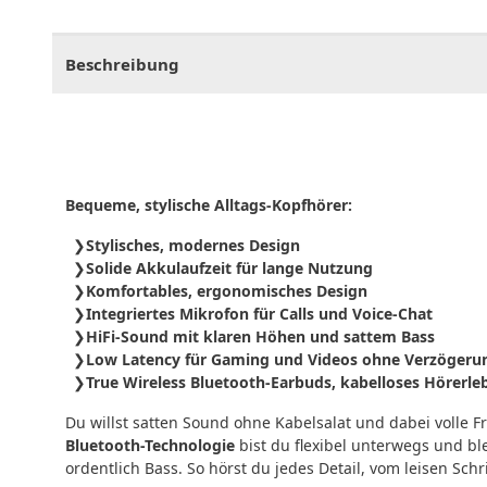
CHF
0.00
CHF
0.00
CHF
0.00
CHF
0.00
CHF
0.
Beschreibung
Bequeme, stylische Alltags-Kopfhörer:
Stylisches, modernes Design
Solide Akkulaufzeit für lange Nutzung
Komfortables, ergonomisches Design
Integriertes Mikrofon für Calls und Voice-Chat
HiFi-Sound mit klaren Höhen und sattem Bass
Low Latency für Gaming und Videos ohne Verzögeru
True Wireless Bluetooth-Earbuds, kabelloses Hörerle
Du willst satten Sound ohne Kabelsalat und dabei volle 
Bluetooth-Technologie
bist du flexibel unterwegs und bl
ordentlich Bass. So hörst du jedes Detail, vom leisen Schr