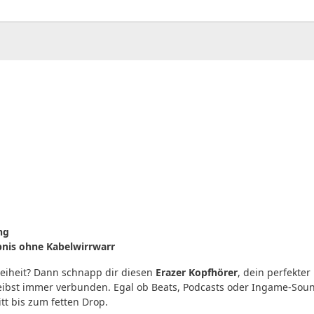
00
CHF
0.00
ng
bnis ohne Kabelwirrwarr
Freiheit? Dann schnapp dir diesen
Erazer Kopfhörer
, dein perfekte
eibst immer verbunden. Egal ob Beats, Podcasts oder Ingame-Soun
itt bis zum fetten Drop.