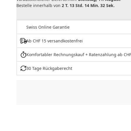
Bestelle innerhalb von
2 T. 13 Std. 14 Min. 32 Sek.
Swiss Online Garantie
Ab CHF 15 versandkostenfrei
Komfortabler Rechnungskauf + Ratenzahlung ab CHF
30 Tage Rückgaberecht
CHF
0.00
CHF
0.00
CHF
0.00
CHF
0.00
CHF
0.