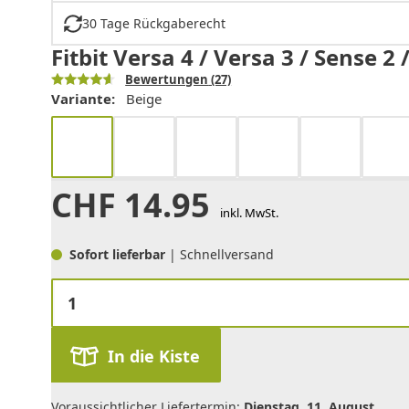
30 Tage Rückgaberecht
Fitbit Versa 4 / Versa 3 / Sense
Bewertungen
(27)
Variante:
Beige
CHF
14.95
inkl. MwSt.
Sofort lieferbar
| Schnellversand
In die Kiste
Voraussichtlicher Liefertermin:
Dienstag, 11. August
.