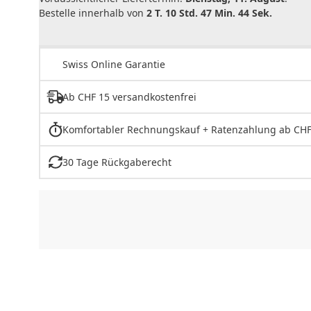
Bestelle innerhalb von
2 T. 10 Std. 47 Min. 44 Sek.
Swiss Online Garantie
Ab CHF 15 versandkostenfrei
Komfortabler Rechnungskauf + Ratenzahlung ab CHF
30 Tage Rückgaberecht
CHF
0.00
CHF
0.00
CHF
0.00
CHF
0.00
CHF
0.