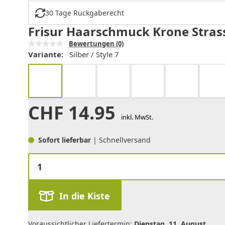
30 Tage Rückgaberecht
Frisur Haarschmuck Krone Strass
Bewertungen
(0)
Variante:
Silber / Style 7
CHF
14.95
inkl. MwSt.
Sofort lieferbar
| Schnellversand
In die Kiste
Voraussichtlicher Liefertermin:
Dienstag, 11. August
.