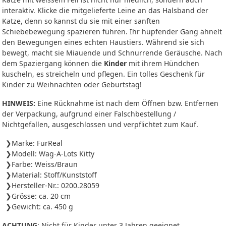
interaktiv. Klicke die mitgelieferte Leine an das Halsband der
Katze, denn so kannst du sie mit einer sanften
Schiebebewegung spazieren führen. Ihr hüpfender Gang ähnelt
den Bewegungen eines echten Haustiers. Während sie sich
bewegt, macht sie Miauende und Schnurrende Geräusche. Nach
dem Spaziergang können die
Kinder
mit ihrem Hündchen
kuscheln, es streicheln und pflegen. Ein tolles Geschenk für
Kinder zu Weihnachten oder Geburtstag!
HINWEIS:
Eine Rücknahme ist nach dem Öffnen bzw. Entfernen
der Verpackung, aufgrund einer Falschbestellung /
Nichtgefallen, ausgeschlossen und verpflichtet zum Kauf.
Marke: FurReal
Modell: Wag-A-Lots Kitty
Farbe: Weiss/Braun
Material: Stoff/Kunststoff
Hersteller-Nr.: 0200.28059
Grösse: ca. 20 cm
Gewicht: ca. 450 g
ACHTUNG
: Nicht für Kinder unter 3 Jahren geeignet.