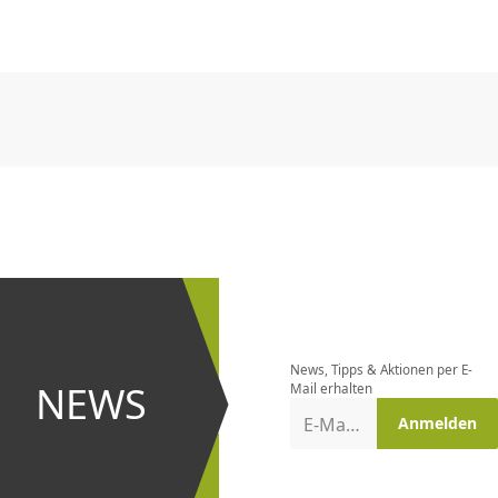
CHF
0.00
CHF
0.00
CHF
0.00
CHF
0.00
CHF
0.00
CH
CHF
0.00
CHF
0.00
CHF
0.00
CHF
0.00
CHF
0.00
CH
Newsletter
bestellen
News, Tipps & Aktionen per E-
und bei
NEWS
Mail erhalten
Aktionen
E-Mail-Adresse
Anmelden
erster