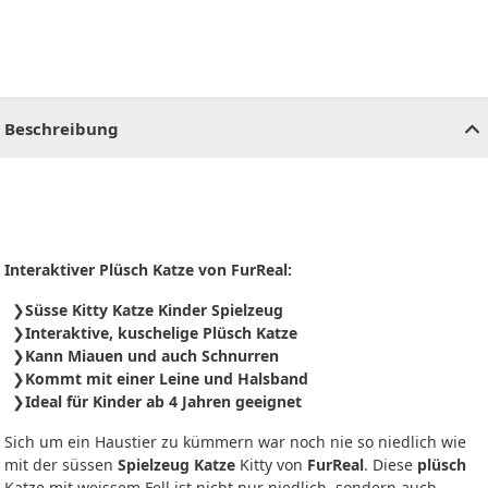
CHF
0.00
CHF
0.00
CHF
0.00
CHF
0.00
CHF
0.00
CH
Beschreibung
Interaktiver Plüsch Katze von FurReal:
Süsse Kitty Katze Kinder Spielzeug
Interaktive, kuschelige Plüsch Katze
Kann Miauen und auch Schnurren
Kommt mit einer Leine und Halsband
Ideal für Kinder ab 4 Jahren geeignet
Sich um ein Haustier zu kümmern war noch nie so niedlich wie
mit der süssen
Spielzeug Katze
Kitty von
FurReal
. Diese
plüsch
Katze mit weissem Fell ist nicht nur niedlich, sondern auch