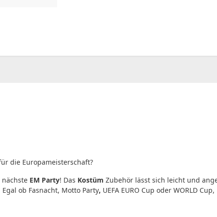
00
CHF
0.00
ür die Europameisterschaft?
e nächste
EM Party
! Das
Kostüm
Zubehör lässt sich leicht und an
 Egal ob Fasnacht, Motto Party
,
UEFA EURO Cup oder WORLD Cup, mit