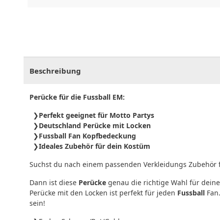
CHF
0.00
CHF
0.00
CHF
0.00
CHF
0.00
CHF
0.
Beschreibung
Perücke für die Fussball EM:
Perfekt geeignet für Motto Partys
Deutschland Perücke mit Locken
Fussball Fan Kopfbedeckung
Ideales Zubehör für dein Kostüm
Suchst du nach einem passenden Verkleidungs Zubehör f
Dann ist diese
Perücke
genau die richtige Wahl für dein
Perücke mit den Locken ist perfekt für jeden
Fussball
Fan.
sein!