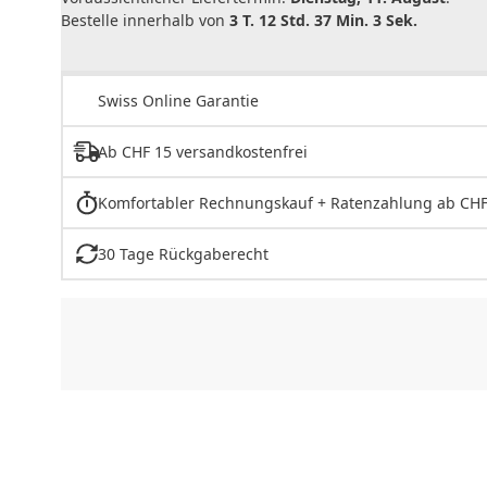
Bestelle innerhalb von
3 T. 12 Std. 37 Min. 3 Sek.
Swiss Online Garantie
Ab CHF 15 versandkostenfrei
Komfortabler Rechnungskauf + Ratenzahlung ab CHF
30 Tage Rückgaberecht
CHF
0.00
CHF
0.00
CHF
0.00
CHF
0.00
CHF
0.