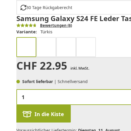
30 Tage Rückgaberecht
Samsung Galaxy S24 FE Leder Tasc
Bewertungen
(6)
Variante:
Türkis
CHF
22.95
inkl. MwSt.
Sofort lieferbar
| Schnellversand
In die Kiste
Voraussichtlicher Liefertermin:
Dienstag, 11. August
.