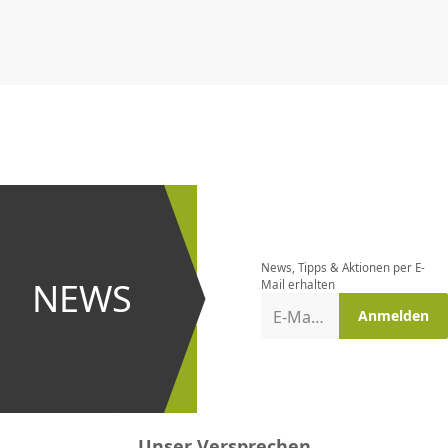
CHF
0.00
CHF
0.00
CHF
0.00
CHF
0.00
CHF
0.00
CH
Newsletter
bestellen
News, Tipps & Aktionen per E-
und bei
NEWS
Mail erhalten
Aktionen
E-Mail-Adresse
Anmelden
erster
sein!
Unser Versprechen