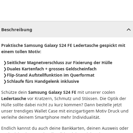
CHF
0.00
CHF
0.00
CHF
0.00
CHF
0.00
CHF
0.00
CH
Beschreibung
Praktische Samsung Galaxy S24 FE Ledertasche gespickt mit
einem tollen Motiv:
Seitlicher Magnetverschluss zur Fixierung der Hülle
Duales Kartenfach + grosses Geldscheinfach
Flip-Stand Aufstellfunktion im Querformat
Schlaufe fürs Handgelenk inklusive
Schütze dein
Samsung Galaxy S24 FE
mit unserer coolen
Ledertasche
vor Kratzern, Schmutz und Stössen. Die Optik der
Hülle sollte dabei nicht zu kurz kommen? Dann bestelle jetzt
unser trendiges Wallet Case mit einzigartigem Motiv Druck und
verleihe deinem Smartphone mehr Individualität.
Endlich kannst du auch deine Bankkarten, deinen Ausweis oder