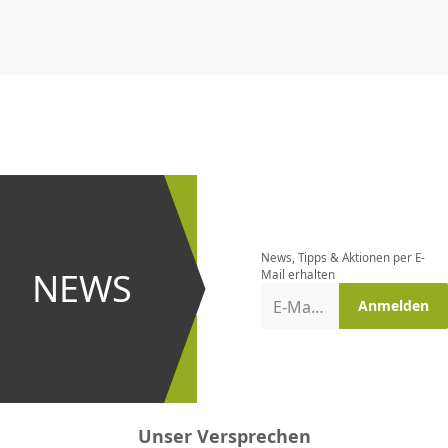
CHF
0.00
CHF
0.00
CHF
0.00
CHF
0.00
CHF
0.00
CH
Newsletter
bestellen
News, Tipps & Aktionen per E-
und bei
NEWS
Mail erhalten
Aktionen
E-Mail-Adresse
Anmelden
erster
sein!
Unser Versprechen