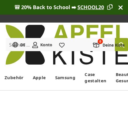
🎒 20% Back to School ➡️
SCHOOL20
Suchen ...
DE
Konto
Merkliste
Deine Kiste
Menü
Case
Beau
Zubehör
Apple
Samsung
gestalten
Gesu