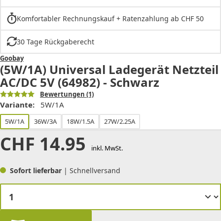
Komfortabler Rechnungskauf + Ratenzahlung ab CHF 50
30 Tage Rückgaberecht
Goobay
(5W/1A) Universal Ladegerät Netzteil
AC/DC 5V (64982) - Schwarz
Bewertungen
(1)
Variante:
5W/1A
5W/1A
36W/3A
18W/1.5A
27W/2.25A
CHF
14.95
inkl. MwSt.
Sofort lieferbar
| Schnellversand