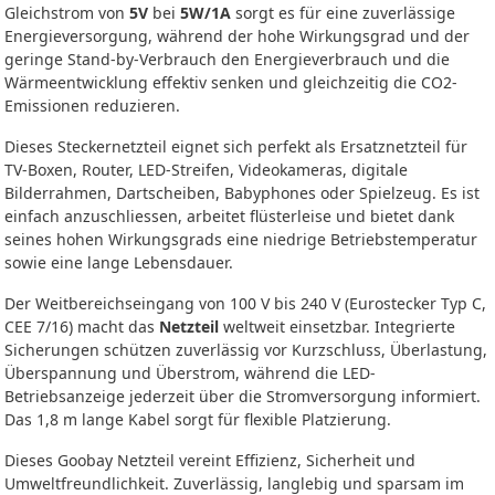
Gleichstrom von
5V
bei
5W/1A
sorgt es für eine zuverlässige
Energieversorgung, während der hohe Wirkungsgrad und der
geringe Stand-by-Verbrauch den Energieverbrauch und die
Wärmeentwicklung effektiv senken und gleichzeitig die CO2-
Emissionen reduzieren.
Dieses Steckernetzteil eignet sich perfekt als Ersatznetzteil für
TV-Boxen, Router, LED-Streifen, Videokameras, digitale
Bilderrahmen, Dartscheiben, Babyphones oder Spielzeug. Es ist
einfach anzuschliessen, arbeitet flüsterleise und bietet dank
seines hohen Wirkungsgrads eine niedrige Betriebstemperatur
sowie eine lange Lebensdauer.
Der Weitbereichseingang von 100 V bis 240 V (Eurostecker Typ C,
CEE 7/16) macht das
Netzteil
weltweit einsetzbar. Integrierte
Sicherungen schützen zuverlässig vor Kurzschluss, Überlastung,
Überspannung und Überstrom, während die LED-
Betriebsanzeige jederzeit über die Stromversorgung informiert.
Das 1,8 m lange Kabel sorgt für flexible Platzierung.
Dieses Goobay Netzteil vereint Effizienz, Sicherheit und
Umweltfreundlichkeit. Zuverlässig, langlebig und sparsam im