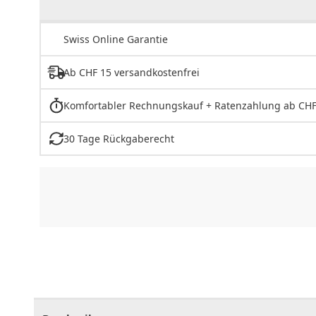
Swiss Online Garantie
Ab CHF 15 versandkostenfrei
Komfortabler Rechnungskauf + Ratenzahlung ab CHF
30 Tage Rückgaberecht
CHF
0.00
CHF
0.00
CHF
0.00
CHF
0.00
CHF
0.