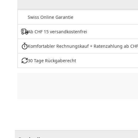
Swiss Online Garantie
Ab CHF 15 versandkostenfrei
Komfortabler Rechnungskauf + Ratenzahlung ab CHF
30 Tage Rückgaberecht
CHF
0.00
CHF
0.00
CHF
0.00
CHF
0.00
CHF
0.