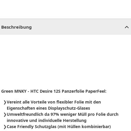
CHF
0.00
CHF
0.00
CHF
0.00
CHF
0.00
CHF
0.00
CH
Beschreibung
Green MNKY - HTC Desire 12S Panzerfolie PaperFeel:
Vereint alle Vorteile von flexibler Folie mit den
Eigenschaften eines Displayschutz-Glases
Umweltfreundlich da 97% weniger Müll pro Folie durch
innovative und individuelle Herstellung
Case Friendly Schutzglas (mit Hüllen kombinierbar)