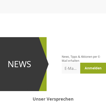
CHF
0.00
CHF
0.00
CHF
0.00
CHF
0.00
CHF
0.00
CH
Newsletter
bestellen
News, Tipps & Aktionen per E-
und bei
NEWS
Mail erhalten
Aktionen
E-Mail-Adresse
Anmelden
erster
sein!
Unser Versprechen