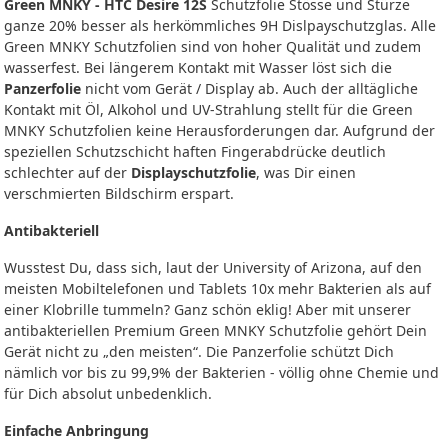
Green MNKY - HTC Desire 12S
Schutzfolie Stösse und Stürze
ganze 20% besser als herkömmliches 9H Dislpayschutzglas. Alle
Green MNKY Schutzfolien sind von hoher Qualität und zudem
wasserfest. Bei längerem Kontakt mit Wasser löst sich die
Panzerfolie
nicht vom Gerät / Display ab. Auch der alltägliche
Kontakt mit Öl, Alkohol und UV-Strahlung stellt für die Green
MNKY Schutzfolien keine Herausforderungen dar. Aufgrund der
speziellen Schutzschicht haften Fingerabdrücke deutlich
schlechter auf der
Displayschutzfolie
, was Dir einen
verschmierten Bildschirm erspart.
Antibakteriell
Wusstest Du, dass sich, laut der University of Arizona, auf den
meisten Mobiltelefonen und Tablets 10x mehr Bakterien als auf
einer Klobrille tummeln? Ganz schön eklig! Aber mit unserer
antibakteriellen Premium Green MNKY Schutzfolie gehört Dein
Gerät nicht zu „den meisten“. Die Panzerfolie schützt Dich
nämlich vor bis zu 99,9% der Bakterien - völlig ohne Chemie und
für Dich absolut unbedenklich.
Einfache Anbringung