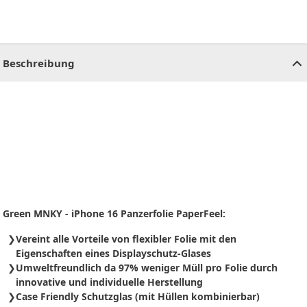
CHF
0.00
CHF
0.00
CHF
0.00
CHF
0.00
CHF
0.00
CH
Beschreibung
Green MNKY - iPhone 16 Panzerfolie PaperFeel:
Vereint alle Vorteile von flexibler Folie mit den
Eigenschaften eines Displayschutz-Glases
Umweltfreundlich da 97% weniger Müll pro Folie durch
innovative und individuelle Herstellung
Case Friendly Schutzglas (mit Hüllen kombinierbar)