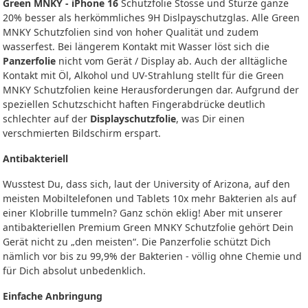
Green MNKY - iPhone 16
Schutzfolie Stösse und Stürze ganze
20% besser als herkömmliches 9H Dislpayschutzglas. Alle Green
MNKY Schutzfolien sind von hoher Qualität und zudem
wasserfest. Bei längerem Kontakt mit Wasser löst sich die
Panzerfolie
nicht vom Gerät / Display ab. Auch der alltägliche
Kontakt mit Öl, Alkohol und UV-Strahlung stellt für die Green
MNKY Schutzfolien keine Herausforderungen dar. Aufgrund der
speziellen Schutzschicht haften Fingerabdrücke deutlich
schlechter auf der
Displayschutzfolie
, was Dir einen
verschmierten Bildschirm erspart.
Antibakteriell
Wusstest Du, dass sich, laut der University of Arizona, auf den
meisten Mobiltelefonen und Tablets 10x mehr Bakterien als auf
einer Klobrille tummeln? Ganz schön eklig! Aber mit unserer
antibakteriellen Premium Green MNKY Schutzfolie gehört Dein
Gerät nicht zu „den meisten“. Die Panzerfolie schützt Dich
nämlich vor bis zu 99,9% der Bakterien - völlig ohne Chemie und
für Dich absolut unbedenklich.
Einfache Anbringung