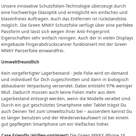
Unsere innovative Schutzfolien-Technologie überzeugt durch
eine hochwertige Glasoptik und ermöglicht ein einfaches und
blasenfreies Auftragen. Auch das Entfernen ist rückstandslos
möglich. Die Green MNKY Schutzfolie verfügt über eine perfekte
Passform und lässt sich wegen ihrer Anti-Fingerprint
Eigenschaften sehr einfach reinigen. Auch der in vielen Displays
eingebaute Fingerabdruckscanner funktioniert mit der Green
MNKY Panzerfolie einwandfrei.
Umweltfreundlich
Kein vorgefertigter Lagerbestand - Jede Folie wird on-demand
und individuell für Dich zugeschnitten und dann in biologisch
abbaubarer Verpackung versendet. Dabei entsteht 97% weniger
Müll. Dadurch müssen auch keine Folien mehr aus dem
Lagerbestand entsorgt werden, wenn die Modelle veraltet sind.
Durch ein gut geschütztes Smartphone oder Tablet trägst Du
auch Deinen Teil zum Umweltschutz bei – ausserdem kannst Du
es länger benutzen und der Wiederverkaufswert ist bei einem
gut gepflegten Smartphone um ein Vielfaches höher.
Case Friendly (Hüllen-optimiert)
Die Green MNKY iPhone 16