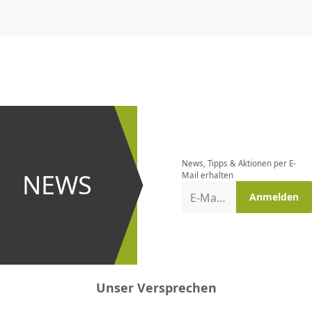
CHF
0.00
CHF
0.00
CHF
0.00
CHF
0.00
CHF
0.00
CH
Newsletter
bestellen
News, Tipps & Aktionen per E-
und bei
NEWS
Mail erhalten
Aktionen
E-Mail-Adresse
Anmelden
erster
sein!
Unser Versprechen