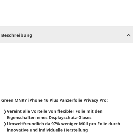
CHF
0.00
CHF
0.00
CHF
0.00
CHF
0.00
CHF
0.00
CH
Beschreibung
Green MNKY iPhone 16 Plus Panzerfolie Privacy Pro:
Vereint alle Vorteile von flexibler Folie mit den
Eigenschaften eines Displayschutz-Glases
Umweltfreundlich da 97% weniger Müll pro Folie durch
innovative und individuelle Herstellung