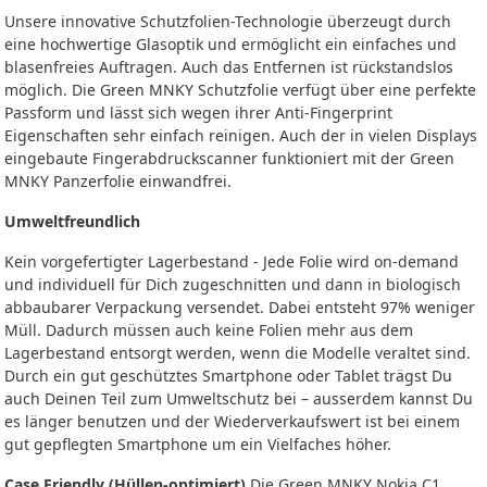
Unsere innovative Schutzfolien-Technologie überzeugt durch
eine hochwertige Glasoptik und ermöglicht ein einfaches und
blasenfreies Auftragen. Auch das Entfernen ist rückstandslos
möglich. Die Green MNKY Schutzfolie verfügt über eine perfekte
Passform und lässt sich wegen ihrer Anti-Fingerprint
Eigenschaften sehr einfach reinigen. Auch der in vielen Displays
eingebaute Fingerabdruckscanner funktioniert mit der Green
MNKY Panzerfolie einwandfrei.
Umweltfreundlich
Kein vorgefertigter Lagerbestand - Jede Folie wird on-demand
und individuell für Dich zugeschnitten und dann in biologisch
abbaubarer Verpackung versendet. Dabei entsteht 97% weniger
Müll. Dadurch müssen auch keine Folien mehr aus dem
Lagerbestand entsorgt werden, wenn die Modelle veraltet sind.
Durch ein gut geschütztes Smartphone oder Tablet trägst Du
auch Deinen Teil zum Umweltschutz bei – ausserdem kannst Du
es länger benutzen und der Wiederverkaufswert ist bei einem
gut gepflegten Smartphone um ein Vielfaches höher.
Case Friendly (Hüllen-optimiert)
Die Green MNKY Nokia C1