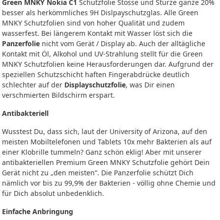
Green MNKY Nokia C1
Schutzfolie Stösse und Stürze ganze 20%
besser als herkömmliches 9H Dislpayschutzglas. Alle Green
MNKY Schutzfolien sind von hoher Qualität und zudem
wasserfest. Bei längerem Kontakt mit Wasser löst sich die
Panzerfolie
nicht vom Gerät / Display ab. Auch der alltägliche
Kontakt mit Öl, Alkohol und UV-Strahlung stellt für die Green
MNKY Schutzfolien keine Herausforderungen dar. Aufgrund der
speziellen Schutzschicht haften Fingerabdrücke deutlich
schlechter auf der
Displayschutzfolie
, was Dir einen
verschmierten Bildschirm erspart.
Antibakteriell
Wusstest Du, dass sich, laut der University of Arizona, auf den
meisten Mobiltelefonen und Tablets 10x mehr Bakterien als auf
einer Klobrille tummeln? Ganz schön eklig! Aber mit unserer
antibakteriellen Premium Green MNKY Schutzfolie gehört Dein
Gerät nicht zu „den meisten“. Die Panzerfolie schützt Dich
nämlich vor bis zu 99,9% der Bakterien - völlig ohne Chemie und
für Dich absolut unbedenklich.
Einfache Anbringung