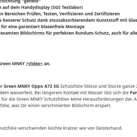
chichtung "geheilt"
en auf dem Handydisplay (SGS Testlabor)
 Bereichen Prüfen, Testen, Verifizieren und Zertifizieren
 besserer Schutz dank stossabsorbierendem Kunststoff mit Gla
 für eine garantiert blasenfreie Montage
esamten Bildschirms für perfekten Rundum-Schutz, auch für alle
s Green MNKY
>Video<
an.
ie
Green MNKY Oppo A72 5G
Schutzfolie Stösse und Stürze ganze 
dem wasserfest. Bei längerem Kontakt mit Wasser löst sich die
Pan
llt für die Green MNKY Schutzfolien keine Herausforderungen dar. 
folie, was Dir einen verschmierten Bildschirm erspart.
utzfolie verschwinden leichte Kratzer wie von Geisterhand.