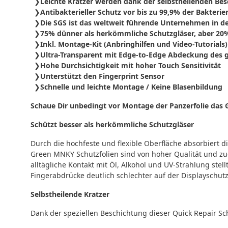
Leichte Kratzer werden dank der selbstheilenden Bes
Antibakterieller Schutz vor bis zu 99,9% der Bakteri
Die SGS ist das weltweit führende Unternehmen in den
75% dünner als herkömmliche Schutzgläser, aber 20%
Inkl. Montage-Kit (Anbringhilfen und Video-Tutorials)
Ultra-Transparent mit Edge-to-Edge Abdeckung des g
Hohe Durchsichtigkeit mit hoher Touch Sensitivität
Unterstützt den Fingerprint Sensor
Schnelle und leichte Montage / Keine Blasenbildung
Schaue Dir unbedingt vor Montage der Panzerfolie da
Schützt besser als herkömmliche Schutzgläser
Durch die hochfeste und flexible Oberfläche absorbiert d
Green MNKY Schutzfolien sind von hoher Qualität und zu
alltägliche Kontakt mit Öl, Alkohol und UV-Strahlung ste
Fingerabdrücke deutlich schlechter auf der Displayschutz
Selbstheilende Kratzer
Dank der speziellen Beschichtung dieser Quick Repair Sch