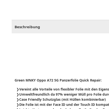
CHF
0.00
CHF
0.00
CHF
0.00
CHF
0.00
CHF
0.
Beschreibung
Green MNKY Oppo A72 5G Panzerfolie Quick Repair:
Vereint alle Vorteile von flexibler Folie mit den Eige
Umweltfreundlich da 97% weniger Müll pro Folie durc
Case Friendly Schutzglas (mit Hüllen kombinierbar)
Die Folie ist mit der Face ID und der Touch ID kompat