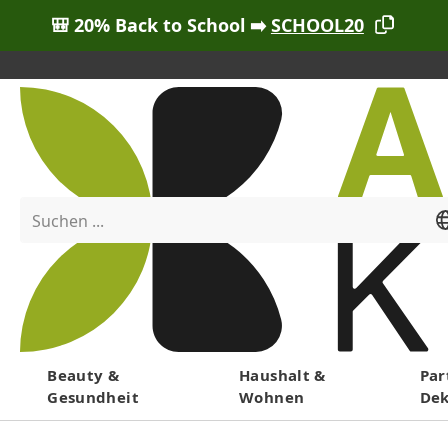
🎒 20% Back to School ➡️
SCHOOL20
Suchen ...
Menü
Beauty &
Haushalt &
Par
Gesundheit
Wohnen
De