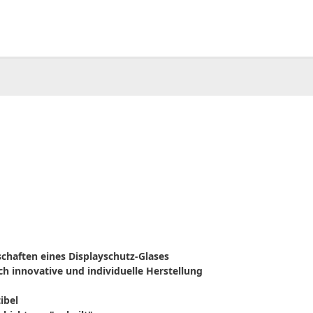
00
CHF
0.00
nschaften eines Displayschutz-Glases
h innovative und individuelle Herstellung
ibel