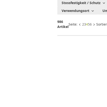
deinen
Stossfestigkeit / Schutz
Garten
Verwendungsort
Un
986
Seite:
2
3
4
5
6
Sortie
Artikel