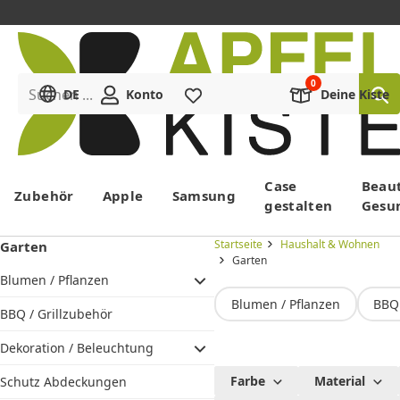
Suchen ...
DE
Konto
Merkliste
Deine Kiste
Menü
Case
Beau
Zubehör
Apple
Samsung
gestalten
Gesu
Startseite
Haushalt & Wohnen
Garten
Garten
Blumen / Pflanzen
Blumen / Pflanzen
BBQ 
BBQ / Grillzubehör
Dekoration / Beleuchtung
Alles für
Farbe
Material
Schutz Abdeckungen