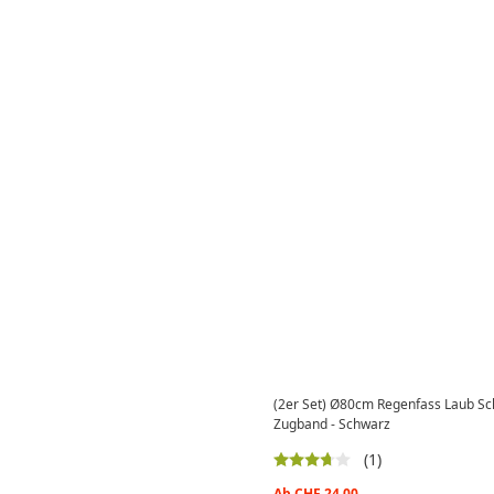
(2er Set) Ø80cm Regenfass Laub S
Zugband - Schwarz
(1)
Ab
CHF
24.00