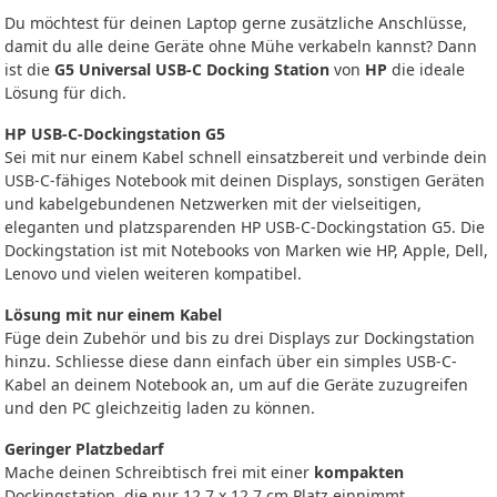
Du möchtest für deinen Laptop gerne zusätzliche Anschlüsse,
damit du alle deine Geräte ohne Mühe verkabeln kannst? Dann
ist die
G5 Universal USB-C Docking Station
von
HP
die ideale
Lösung für dich.
HP USB-C-Dockingstation G5
Sei mit nur einem Kabel schnell einsatzbereit und verbinde dein
USB-C-fähiges Notebook mit deinen Displays, sonstigen Geräten
und kabelgebundenen Netzwerken mit der vielseitigen,
eleganten und platzsparenden HP USB-C-Dockingstation G5. Die
Dockingstation ist mit Notebooks von Marken wie HP, Apple, Dell,
Lenovo und vielen weiteren kompatibel.
Lösung mit nur einem Kabel
Füge dein Zubehör und bis zu drei Displays zur Dockingstation
hinzu. Schliesse diese dann einfach über ein simples USB-C-
Kabel an deinem Notebook an, um auf die Geräte zuzugreifen
und den PC gleichzeitig laden zu können.
Geringer Platzbedarf
Mache deinen Schreibtisch frei mit einer
kompakten
Dockingstation, die nur 12.7 x 12.7 cm Platz einnimmt.