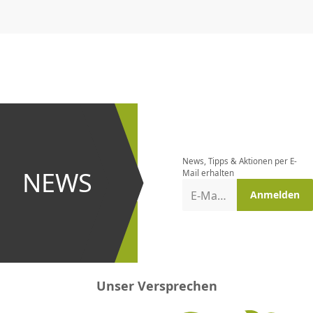
CHF
0.00
CHF
0.00
CHF
0.00
CHF
0.00
CHF
0.00
CH
Newsletter
bestellen
News, Tipps & Aktionen per E-
und bei
NEWS
Mail erhalten
Aktionen
E-Mail-Adresse
Anmelden
erster
sein!
Unser Versprechen