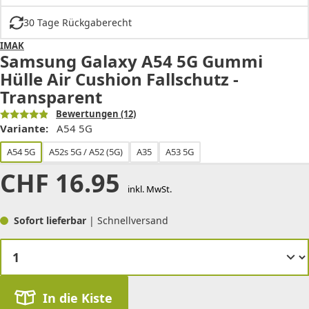
30 Tage Rückgaberecht
IMAK
Samsung Galaxy A54 5G Gummi
Hülle Air Cushion Fallschutz -
Transparent
Bewertungen
(12)
Variante:
A54 5G
A54 5G
A52s 5G / A52 (5G)
A35
A53 5G
CHF
16.95
inkl. MwSt.
Sofort lieferbar
| Schnellversand
In die Kiste