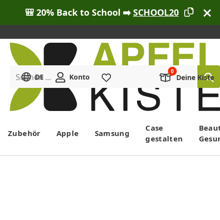
🎒 20% Back to School ➡️
SCHOOL20
Suchen ...
DE
Konto
Merkliste
Deine Kiste
Menü
Case
Beau
Zubehör
Apple
Samsung
gestalten
Gesu