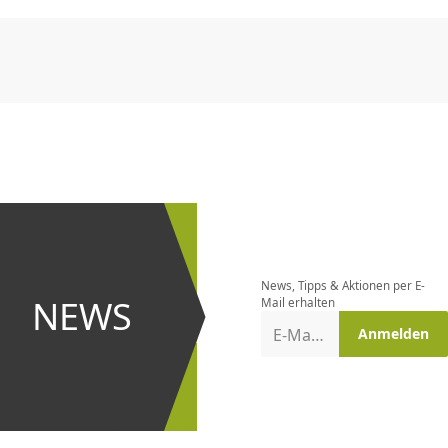
CHF
0.00
CHF
0.00
CHF
0.00
CHF
0.00
CHF
0.00
CH
Newsletter
bestellen
News, Tipps & Aktionen per E-
und bei
NEWS
Mail erhalten
Aktionen
E-Mail-Adresse
Anmelden
erster
sein!