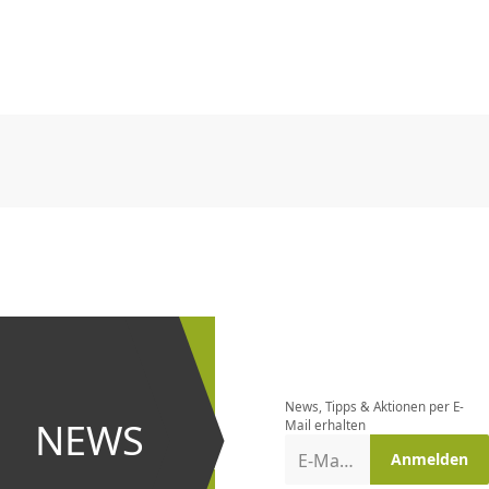
CHF
0.00
CHF
0.00
CHF
0.00
CHF
0.00
CHF
0.00
CH
CHF
0.00
CHF
0.00
CHF
0.00
CHF
0.00
CHF
0.00
CH
Newsletter
bestellen
News, Tipps & Aktionen per E-
und bei
NEWS
Mail erhalten
Aktionen
E-Mail-Adresse
Anmelden