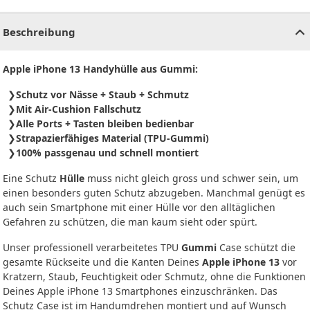
CHF
0.00
CHF
0.00
CHF
0.00
CHF
0.00
CHF
0.00
CH
Beschreibung
Apple iPhone 13
Handyh
ülle aus Gummi:
Schutz vor Nässe + Staub + Schmutz
Mit Air-Cushion Fallschutz
Alle Ports + Tasten bleiben bedienbar
Strapazierfähiges Material (TPU-Gummi)
100% passgenau und schnell montiert
Eine Schutz
Hülle
muss nicht gleich gross und schwer sein, um
einen besonders guten Schutz abzugeben. Manchmal genügt es
auch sein Smartphone mit einer Hülle vor den alltäglichen
Gefahren zu schützen, die man kaum sieht oder spürt.
Unser professionell verarbeitetes TPU
Gummi
Case schützt die
gesamte Rückseite und die Kanten Deines
Apple iPhone 13
vor
Kratzern, Staub, Feuchtigkeit oder Schmutz, ohne die Funktionen
Deines Apple iPhone 13 Smartphones einzuschränken. Das
Schutz Case ist im Handumdrehen montiert und auf Wunsch