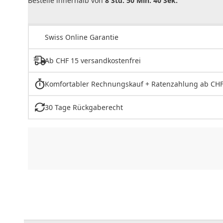
Bestelle innerhalb von
8 Std. 50 Min. 40 Sek.
Swiss Online Garantie
Ab CHF 15 versandkostenfrei
Komfortabler Rechnungskauf + Ratenzahlung ab CHF
30 Tage Rückgaberecht
CHF
0.00
CHF
0.00
CHF
0.00
CHF
0.00
CHF
0.