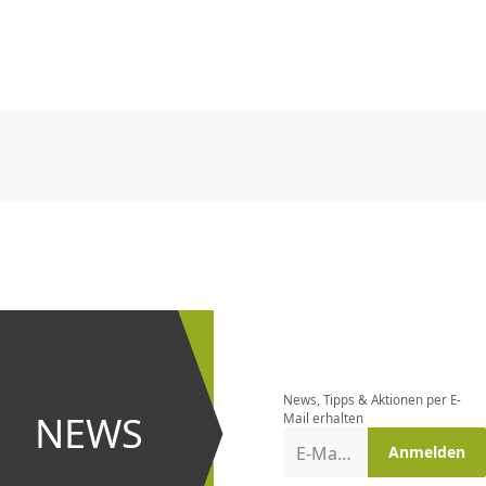
CHF
0.00
CHF
0.00
CHF
0.00
CHF
0.00
CHF
0.00
CH
CHF
0.00
CHF
0.00
CHF
0.00
CHF
0.00
CHF
0.00
CH
Newsletter
bestellen
News, Tipps & Aktionen per E-
und bei
NEWS
Mail erhalten
Aktionen
E-Mail-Adresse
Anmelden