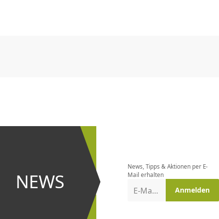
CHF
0.00
CHF
0.00
CHF
0.00
CHF
0.00
CHF
0.00
CH
CHF
0.00
CHF
0.00
CHF
0.00
CHF
0.00
CHF
0.00
CH
Newsletter
bestellen
News, Tipps & Aktionen per E-
und bei
NEWS
Mail erhalten
Aktionen
E-Mail-Adresse
Anmelden
erster