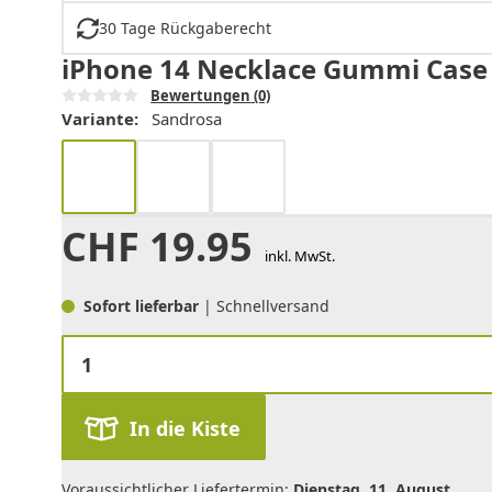
30 Tage Rückgaberecht
iPhone 14 Necklace Gummi Case 
Bewertungen
(0)
Variante:
Sandrosa
CHF
19.95
inkl. MwSt.
Sofort lieferbar
| Schnellversand
In die Kiste
Voraussichtlicher Liefertermin:
Dienstag, 11. August
.