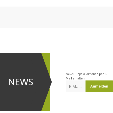
CHF
0.00
CHF
0.00
CHF
0.00
CHF
0.00
CHF
0.00
CH
Newsletter
bestellen
News, Tipps & Aktionen per E-
und bei
NEWS
Mail erhalten
Aktionen
E-Mail-Adresse
Anmelden
erster
sein!