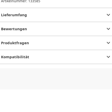
Artikelnummer:
133585
Lieferumfang
Bewertungen
Produktfragen
Kompatibilität
CHF
0.00
CHF
0.00
CHF
0.00
CHF
0.00
CHF
0.00
CH