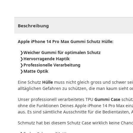
CHF
0.00
CHF
0.00
CHF
0.00
CHF
0.00
CHF
0.
Beschreibung
Apple iPhone 14 Pro Max Gummi Schutz Hülle:
Weicher Gummi für optimalen Schutz
Hervorragende Haptik
Professionelle Verarbeitung
Matte Optik
Eine Schutz
Hülle
muss nicht gleich gross und schwer se
alltäglichen Gefahren zu schützen, die man kaum sieht o
Unser professionell verarbeitetes TPU
Gummi Case
schüt
ohne die Funktionen Deines Apple iPhone 14 Pro Max ei
aus. Es sind sämtliche Ausschnitte für die Bedientasten
Schmutz hat bei diesem Schutz Case wirklich keine Chan