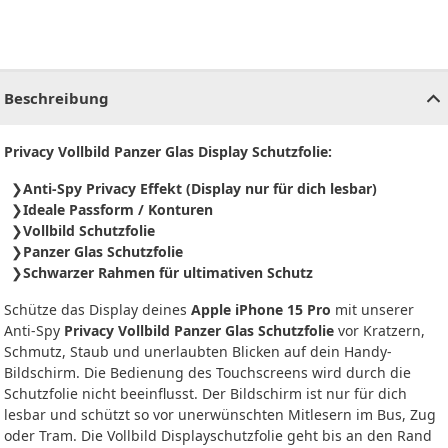
CHF
0.00
CHF
0.00
CHF
0.00
CHF
0.00
CHF
0.00
CH
Beschreibung
Privacy Vollbild Panzer Glas Display Schutzfolie:
Anti-Spy Privacy Effekt (Display nur für dich lesbar)
Ideale Passform / Konturen
Vollbild Schutzfolie
Panzer Glas Schutzfolie
Schwarzer Rahmen für ultimativen Schutz
Schütze das Display deines
Apple iPhone 15 Pro
mit unserer
Anti-Spy
Privacy Vollbild Panzer Glas Schutzfolie
vor Kratzern,
Schmutz, Staub und unerlaubten Blicken auf dein Handy-
Bildschirm. Die Bedienung des Touchscreens wird durch die
Schutzfolie nicht beeinflusst. Der Bildschirm ist nur für dich
lesbar und schützt so vor unerwünschten Mitlesern im Bus, Zug
oder Tram. Die Vollbild Displayschutzfolie geht bis an den Rand