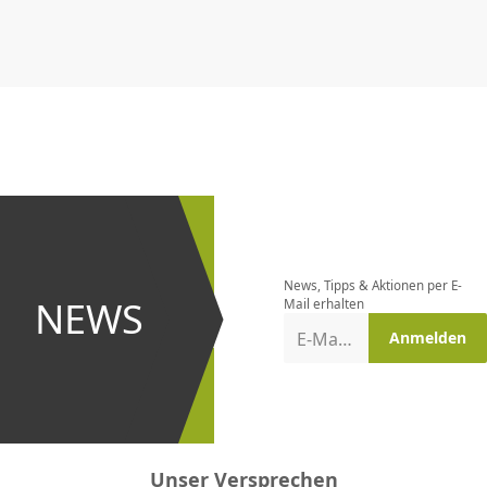
CHF
0.00
CHF
0.00
CHF
0.00
CHF
0.00
CHF
0.00
CH
Newsletter
bestellen
News, Tipps & Aktionen per E-
und bei
NEWS
Mail erhalten
Aktionen
E-Mail-Adresse
Anmelden
erster
sein!
Unser Versprechen