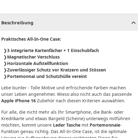
CHF
0.00
CHF
0.00
CHF
0.00
CHF
0.00
CHF
0.00
CH
Beschreibung
Praktisches All-In-One Case:
3 integrierte Kartenfächer + 1 Einschubfach
Magnetischer Verschluss
Horizontale Aufstellfunktion
Zuverlässiger Schutz vor Kratzern und Stössen
Portemonnai und Schutzhülle vereint
Lebe bunter - Tolle Motive und erfrischende Farben machen
unser Leben angenehmer. Wieso also nicht auch das passende
Apple iPhone 16
Zubehör nach diesen Kriterien auswählen.
Für alle, die nicht mehr als Ihr Smartphone, die Bank- oder
Kreditkarte und etwas Bargeld (Scheine) unterwegs mitführen
möchten, kommt unsere
Leder Tasche
mit
Portemonnaie
-
Funktion genau richtig. Das All-In-One Case, ist die optimale
Lösung zur Aufbewahrung deiner wichtigsten Dinge für