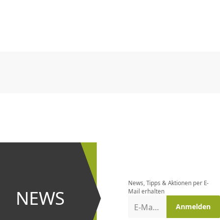
CHF
0.00
CHF
0.00
CHF
0.00
CHF
0.00
CHF
0.00
CH
CHF
0.00
CHF
0.00
CHF
0.00
CHF
0.00
CHF
0.00
CH
Newsletter
bestellen
News, Tipps & Aktionen per E-
und bei
NEWS
Mail erhalten
Aktionen
E-Mail-Adresse
Anmelden