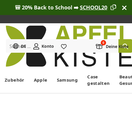
🎒 20% Back to School ➡️
SCHOOL20
Suchen ...
DE
Konto
Merkliste
Deine Kiste
Menü
Case
Beau
Zubehör
Apple
Samsung
gestalten
Gesu