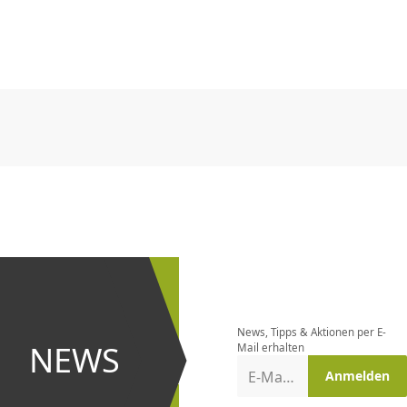
CHF
0.00
CHF
0.00
CHF
0.00
CHF
0.00
CHF
0.00
CH
CHF
0.00
CHF
0.00
CHF
0.00
CHF
0.00
CHF
0.00
CH
Newsletter
bestellen
News, Tipps & Aktionen per E-
und bei
NEWS
Mail erhalten
Aktionen
E-Mail-Adresse
Anmelden
erster