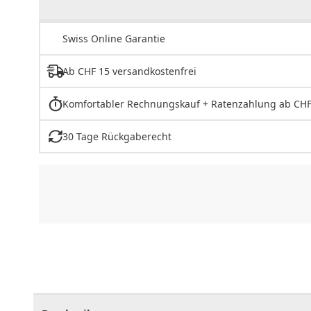
Swiss Online Garantie
Ab CHF 15 versandkostenfrei
Komfortabler Rechnungskauf + Ratenzahlung ab CHF
30 Tage Rückgaberecht
CHF
0.00
CHF
0.00
CHF
0.00
CHF
0.00
CHF
0.