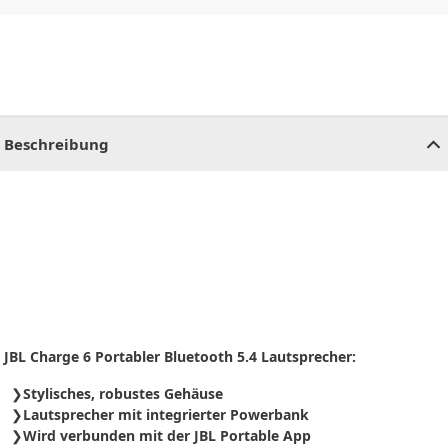
CHF
0.00
CHF
0.00
CHF
0.00
CHF
0.00
CHF
0.00
CH
Beschreibung
JBL Charge 6 Portabler Bluetooth 5.4 Lautsprecher:
Stylisches, robustes Gehäuse
Lautsprecher mit integrierter Powerbank
Wird verbunden mit der JBL Portable App