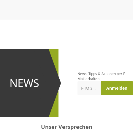
CHF
0.00
CHF
0.00
CHF
0.00
CHF
0.00
CHF
0.00
CH
Newsletter
bestellen
News, Tipps & Aktionen per E-
und bei
NEWS
Mail erhalten
Aktionen
E-Mail-Adresse
Anmelden
erster
sein!
Unser Versprechen