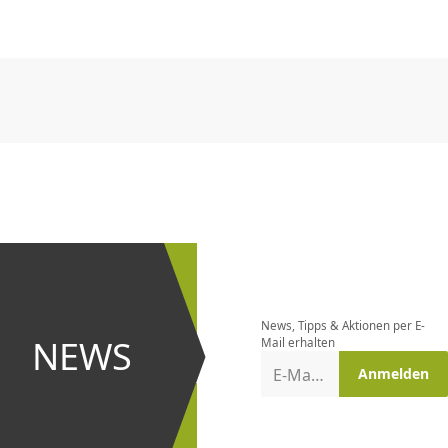
CHF
0.00
CHF
0.00
CHF
0.00
CHF
0.00
CHF
0.00
CH
CHF
0.00
CHF
0.00
CHF
0.00
CHF
0.00
CHF
0.00
CH
Newsletter
bestellen
News, Tipps & Aktionen per E-
und bei
NEWS
Mail erhalten
Aktionen
E-Mail-Adresse
Anmelden
erster
sein!