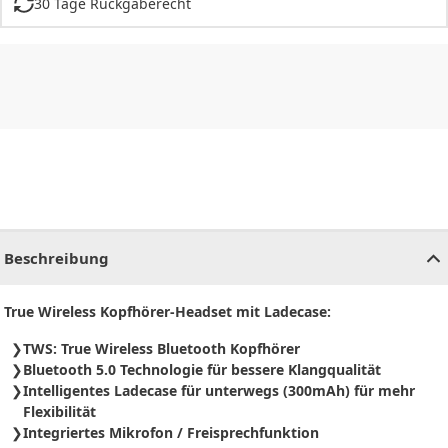
30 Tage Rückgaberecht
CHF
0.00
CHF
0.00
CHF
0.00
CHF
0.00
CHF
0.00
CH
Beschreibung
True Wireless Kopfhörer-Headset mit Ladecase:
TWS: True Wireless Bluetooth Kopfhörer
Bluetooth 5.0 Technologie für bessere Klangqualität
Intelligentes Ladecase für unterwegs (
300mAh
) für mehr
Flexibilität
Integriertes Mikrofon / Freisprechfunktion