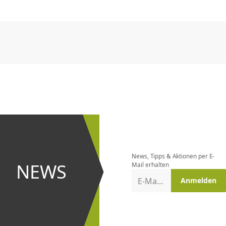
CHF
0.00
CHF
0.00
CHF
0.00
CHF
0.00
CHF
0.00
CH
CHF
0.00
CHF
0.00
CHF
0.00
CHF
0.00
CHF
0.00
CH
Newsletter
bestellen
News, Tipps & Aktionen per E-
und bei
NEWS
Mail erhalten
Aktionen
E-Mail-Adresse
Anmelden
erster
sein!