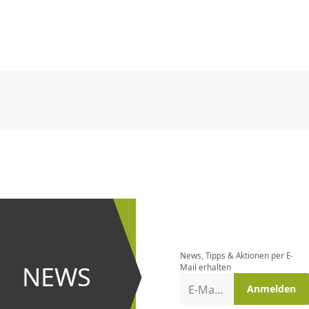
CHF
0.00
CHF
0.00
CHF
0.00
CHF
0.00
CHF
0.00
CH
CHF
0.00
CHF
0.00
CHF
0.00
CHF
0.00
CHF
0.00
CH
Newsletter
bestellen
News, Tipps & Aktionen per E-
und bei
NEWS
Mail erhalten
Aktionen
E-Mail-Adresse
Anmelden