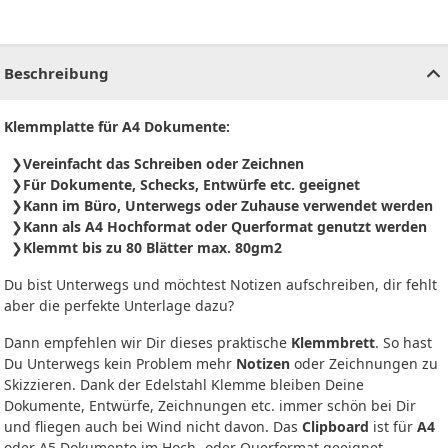
CHF
0.00
CHF
0.00
CHF
0.00
CHF
0.00
CHF
0.00
CH
Beschreibung
Klemmplatte für A4 Dokumente:
Vereinfacht das Schreiben oder Zeichnen
Für Dokumente, Schecks, Entwürfe etc. geeignet
Kann im Büro, Unterwegs oder Zuhause verwendet werden
Kann als A4 Hochformat oder Querformat genutzt werden
Klemmt bis zu 80 Blätter max. 80gm2
Du bist Unterwegs und möchtest Notizen aufschreiben, dir fehlt
aber die perfekte Unterlage dazu?
Dann empfehlen wir Dir dieses praktische
Klemmbrett
. So hast
Du Unterwegs kein Problem mehr
Notizen
oder Zeichnungen zu
Skizzieren. Dank der Edelstahl Klemme bleiben Deine
Dokumente, Entwürfe, Zeichnungen etc. immer schön bei Dir
und fliegen auch bei Wind nicht davon. Das
Clipboard
ist für
A4
oder A5 Dokumente im Hoch- oder Querformat geeignet.