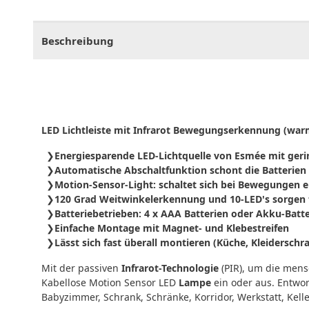
CHF
0.00
CHF
0.00
CHF
0.00
CHF
0.00
CHF
0.
Beschreibung
LED Lichtleiste mit Infrarot Bewegungserkennung (warm
Energiesparende LED-Lichtquelle von Esmée mit ger
Automatische Abschaltfunktion schont die Batterien 
Motion-Sensor-Light: schaltet sich bei Bewegungen ei
120 Grad Weitwinkelerkennung und 10-LED's sorgen 
Batteriebetrieben: 4 x AAA Batterien oder Akku-Batte
Einfache Montage mit Magnet- und Klebestreifen
Lässt sich fast überall montieren (Küche, Kleiderschra
Mit der passiven
Infrarot-Technologie
(PIR), um die mens
Kabellose Motion Sensor LED
Lampe
ein oder aus. Entwor
Babyzimmer, Schrank, Schränke, Korridor, Werkstatt, Kell