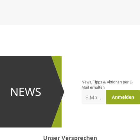
CHF
0.00
CHF
0.00
CHF
0.00
CHF
0.00
CHF
0.00
CH
Newsletter
bestellen
News, Tipps & Aktionen per E-
und bei
NEWS
Mail erhalten
Aktionen
E-Mail-Adresse
Anmelden
erster
sein!
Unser Versprechen