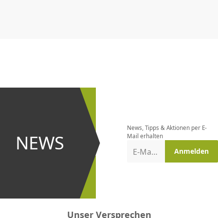
CHF
0.00
CHF
0.00
CHF
0.00
CHF
0.00
CHF
0.00
CH
Newsletter
bestellen
News, Tipps & Aktionen per E-
und bei
NEWS
Mail erhalten
Aktionen
E-Mail-Adresse
Anmelden
erster
sein!
Unser Versprechen