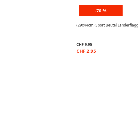
-70 %
(29x44cm) Sport Beutel Länderflagg
CHF
9.95
CHF
2.95