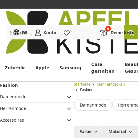
Suchen ...
DE
Konto
Merkliste
Deine Kiste
Menü
Case
Beau
Zubehör
Apple
Samsung
gestalten
Gesu
Startseite
Mehr entdecken
Fashion
Fashion
Damenmode
Damenmode
Herrenm
Herrenmode
Accessoires
Fashion
Farbe
Material