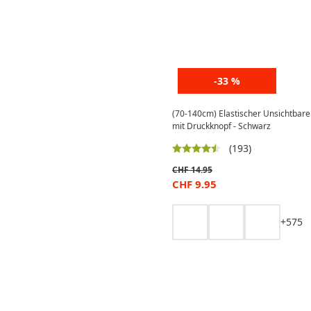
-33 %
(70-140cm) Elastischer Unsichtbarer
mit Druckknopf - Schwarz
(193)
CHF
14.95
CHF
9.95
+
5
7
5