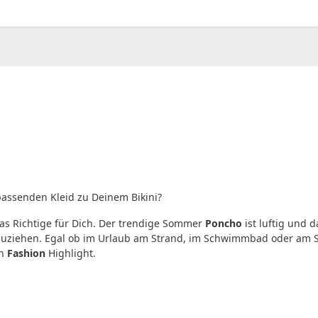
00
CHF
0.00
assenden Kleid zu Deinem Bikini?
as Richtige für Dich. Der trendige Sommer
Poncho
ist luftig und 
zuziehen. Egal ob im Urlaub am Strand, im Schwimmbad oder am 
en
Fashion
Highlight.